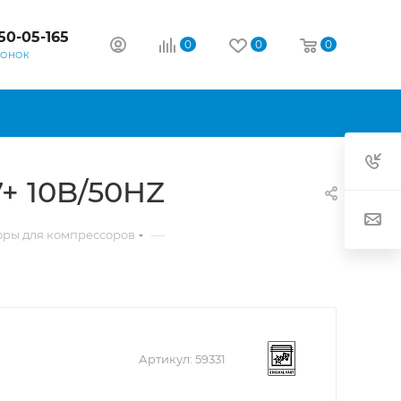
50-05-165
0
0
0
ВОНОК
7+ 10B/50HZ
—
оры для компрессоров
Артикул:
59331