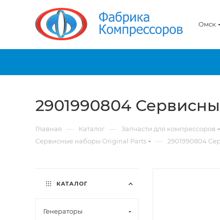
Омск
2901990804 Сервисны
—
—
Главная
Каталог
Запчасти для компрессоров
—
Сервисные наборы Original Parts
2901990804 Се
КАТАЛОГ
Генераторы