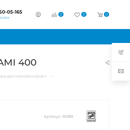
50-05-165
0
0
0
ВОНОК
AMI 400
—
оры для компрессоров
Артикул:
59389