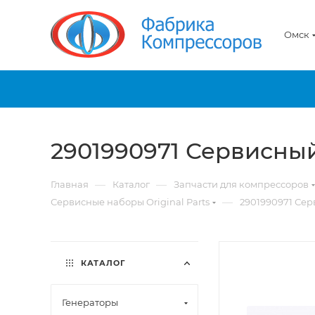
Омск
2901990971 Сервисны
—
—
Главная
Каталог
Запчасти для компрессоров
—
Сервисные наборы Original Parts
2901990971 Се
КАТАЛОГ
Генераторы