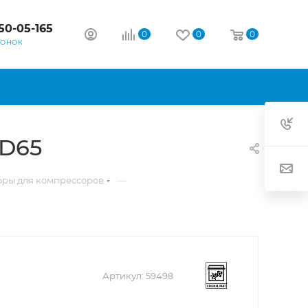
50-05-165
0
0
0
ВОНОК
CD65
—
оры для компрессоров
Артикул:
59498