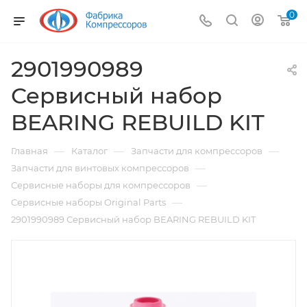
0
2901990989
Сервисный набор
BEARING REBUILD KIT
—
—
—
Главная
Каталог
Запчасти для компрессоров
—
Запчасти для винтовых компрессоров
—
Сервисные наборы для компрессоров
—
Сервисные наборы Original Parts
2901990989 Сервисный набор BEARING REBUILD KIT