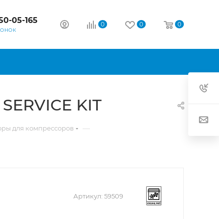
50-05-165
0
0
0
ВОНОК
SERVICE KIT
—
оры для компрессоров
Артикул:
59509