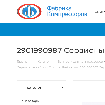
Омск
2901990987 Сервисны
—
—
Главная
Каталог
Запчасти для компрессоров
—
Сервисные наборы Original Parts
2901990987 Се
КАТАЛОГ
Генераторы