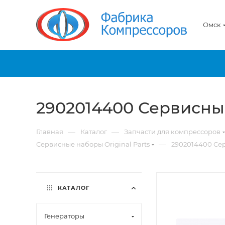
Омск
2902014400 Сервисны
—
—
Главная
Каталог
Запчасти для компрессоров
—
Сервисные наборы Original Parts
2902014400 Се
КАТАЛОГ
Генераторы