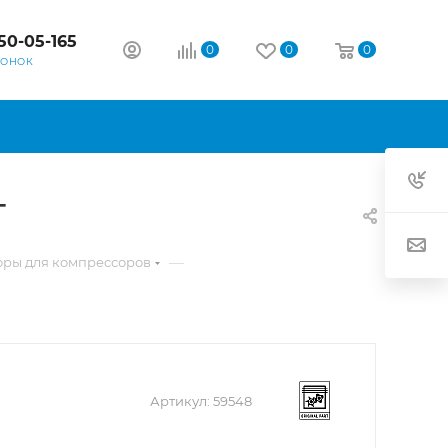
50-05-165
0
0
0
ВОНОК
T
—
оры для компрессоров
Артикул:
59548