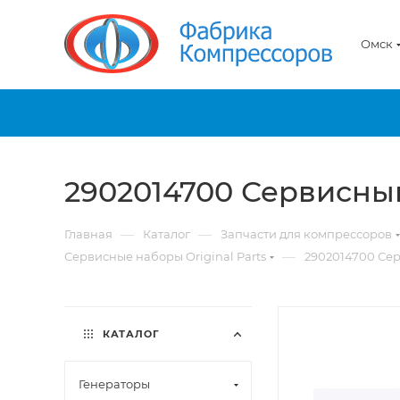
Омск
2902014700 Сервисны
—
—
Главная
Каталог
Запчасти для компрессоров
—
Сервисные наборы Original Parts
2902014700 Се
КАТАЛОГ
Генераторы