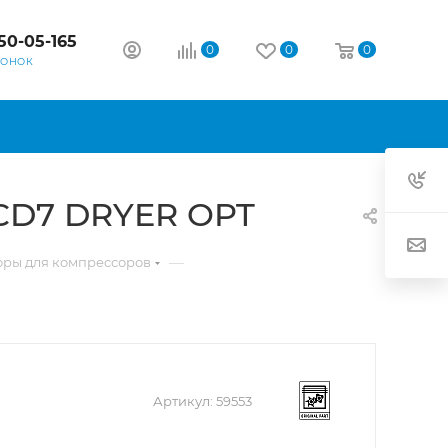
50-05-165
0
0
0
ВОНОК
CD7 DRYER OPT
—
оры для компрессоров
Артикул:
59553