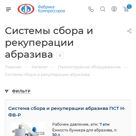
0
Системы сбора и
рекуперации
абразива
8
—
—
—
Главная
Каталог
Пескоструйное оборудование
Системы сбора и рекуперации абразива
ФИЛЬТР
Система сбора и рекуперации абразива ПСТ Н-
ФВ-Р
Рабочее давление, атм:
7 атм
Ёмкость бункера для абразива, л:
50 л